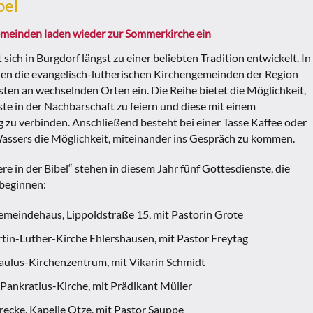
bel
meinden laden wieder zur Sommerkirche ein
ich in Burgdorf längst zu einer beliebten Tradition entwickelt. In
en die evangelisch-lutherischen Kirchengemeinden der Region
ten an wechselnden Orten ein. Die Reihe bietet die Möglichkeit,
te in der Nachbarschaft zu feiern und diese mit einem
zu verbinden. Anschließend besteht bei einer Tasse Kaffee oder
Wassers die Möglichkeit, miteinander ins Gespräch zu kommen.
e in der Bibel“ stehen in diesem Jahr fünf Gottesdienste, die
 beginnen:
 Gemeindehaus, Lippoldstraße 15, mit Pastorin Grote
artin-Luther-Kirche Ehlershausen, mit Pastor Freytag
 Paulus-Kirchenzentrum, mit Vikarin Schmidt
t.-Pankratius-Kirche, mit Prädikant Müller
recke, Kapelle Otze, mit Pastor Sauppe