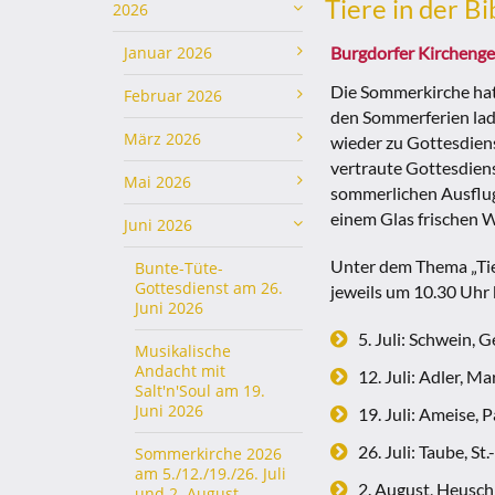
Tiere in der Bi
2026
Januar 2026
Burgdorfer Kirchenge
Die Sommerkirche hat s
Februar 2026
den Sommerferien lad
März 2026
wieder zu Gottesdiens
vertraute Gottesdiens
Mai 2026
sommerlichen Ausflug 
einem Glas frischen 
Juni 2026
Unter dem Thema „Tier
Bunte-Tüte-
Gottesdienst am 26.
jeweils um 10.30 Uhr
Juni 2026
5. Juli: Schwein,
Musikalische
Andacht mit
12. Juli: Adler, M
Salt'n'Soul am 19.
Juni 2026
19. Juli: Ameise,
26. Juli: Taube, S
Sommerkirche 2026
am 5./12./19./26. Juli
2. August, Heusch
und 2. August